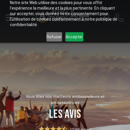
Notre site Web utilise des cookies pour vous offrir
l’expérience la meilleure et la plus pertinente. En cliquant
ALTAÏ
An
sur accepter, vous donnez votre consentement pour
Intrepid
TRAVEL
l’utilisation de cookies conformément à notre politique de
Company
confidentialité.
Refuser
Accepter
Vous êtes nos meilleurs ambassadeurs et
ambassadrices
LES AVIS
(3346 notes)