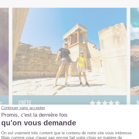
CRÈTE
8 jours, à partir de
1 050 €
8
Crète en famille : randos et