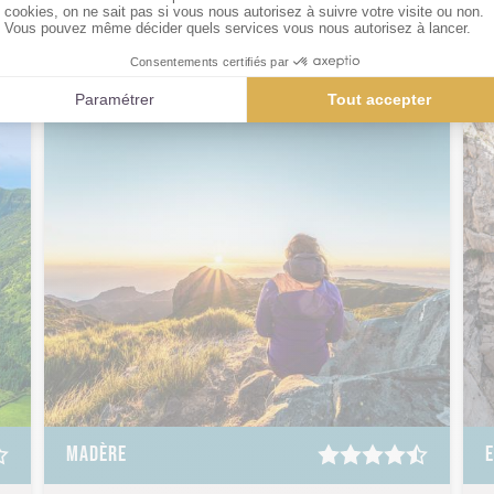
baignades de Héraklion à Arkadi
MADÈRE