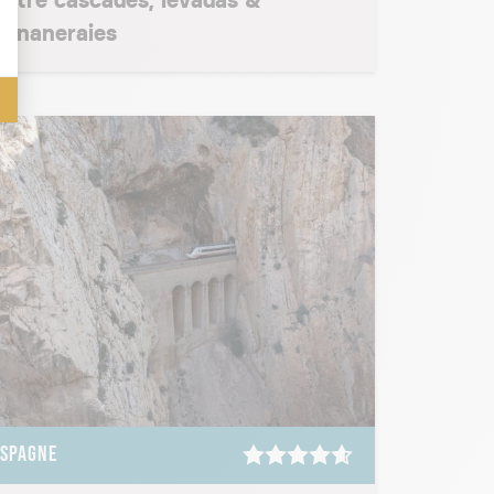
entre cascades, levadas &
bananeraies
ESPAGNE