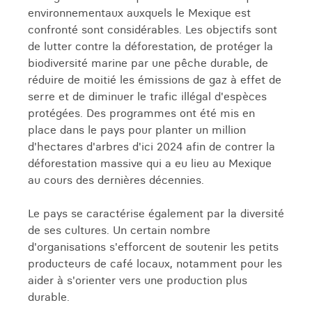
artisanaux. Des sites naturels à parcourir à pied
environnementaux auxquels le Mexique est
ou à vélo, à une immersion dans la culture maya
confronté sont considérables. Les objectifs sont
en passant par un cours de tissage de hamac,
de lutter contre la déforestation, de protéger la
faites votre choix sous les conseils avisés de
biodiversité marine par une pêche durable, de
votre travel expert.
réduire de moitié les émissions de gaz à effet de
serre et de diminuer le trafic illégal d'espèces
Puis direction Merida, la cité blanche. Découvrez
protégées. Des programmes ont été mis en
son Paseo de Montejo, déambulez entre les
place dans le pays pour planter un million
demeures d'inspiration française, explorez la
d'hectares d'arbres d'ici 2024 afin de contrer la
Plaza de Armas et sa cathédrale, et laissez son
déforestation massive qui a eu lieu au Mexique
ambiance chaleureuse vous charmer.
au cours des dernières décennies.
Il est ensuite temps de partir à la découverte de
Le pays se caractérise également par la diversité
Chichen Itza, la star du Yucatan et du Mexique,
de ses cultures. Un certain nombre
où l'on trouve les fameuses pyramides mayas.
d'organisations s'efforcent de soutenir les petits
Parcourez ce site archéologique classé comme
producteurs de café locaux, notamment pour les
l'une des sept nouvelles merveilles du monde et
aider à s'orienter vers une production plus
inscrit au patrimoine mondial de l'UNESCO,
durable.
berceau de la grande civilisation maya. Vous