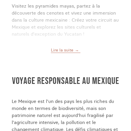
Visitez les pyramides mayas, partez à la
découverte des cenotes et vivez une immersion
dans la culture mexicaine : Créez votre circuit au
Mexique et explorez les sites culturels et
naturels d'exception du Yucatan !
Lire la suite
DÉCOUVREZ LES INCONTOURNABLES DU
MEXIQUE, SUR LES TRACES DES MAYAS
Découvrez la richesse historique et culturelle du
Mexique lors d'un
voyage sur les vestiges du
VOYAGE RESPONSABLE AU MEXIQUE
monde Maya
.
Au Départ de Cancún, vous prenez la direction
Le Mexique est l'un des pays les plus riches du
de Valladolid, une superbe ville aux grandes
monde en termes de biodiversité, mais son
demeures coloniales, autour de laquelle vous
patrimoine naturel est aujourd'hui fragilisé par
pourrez découvrir de nombreux spots de
l'agriculture intensive, la pollution et le
randonnées, de lieux culturels et d'ateliers
changement climatique. Les défis climatiques et