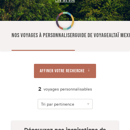
Lire les avis
NOS VOYAGES À PERSONNALISER
GUIDE DE VOYAGE
ALTAÏ MEX
Affiner votre recherche
2
voyages personnalisables