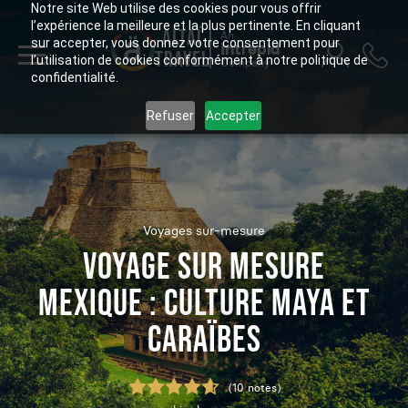
Notre site Web utilise des cookies pour vous offrir
l’expérience la meilleure et la plus pertinente. En cliquant
ALTAÏ
An
sur accepter, vous donnez votre consentement pour
Intrepid
TRAVEL
l’utilisation de cookies conformément à notre politique de
Company
confidentialité.
Refuser
Accepter
Voyages sur-mesure
VOYAGE SUR MESURE
MEXIQUE : CULTURE MAYA ET
CARAÏBES
(10 notes)