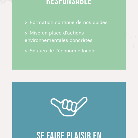
RESPONSABLE
À peine arrivé au Mexique, vous profitez de la
ville de Cancùn. Très célèbre pour ses jolis
paysages mais surtout pour sa plage et son
Formation continue de nos guides
ambiance animée. Profitez de votre passage sur
Mise en place d'actions
place pour vous imprégner de son ambiance
environnementales concrètes
chaleureuse et explorant ses rues et sa côte.
Soutien de l'économie locale
Puis direction la playa del Carmen, où vous
pourrez profiter d'un moment de bronzette avec
vue sur la mer des Caraïbes : les pieds dans son
eau bleue translucide.
Vous partez ensuite en exploration à Punta
Laguna, où vous pouvez choisir entre une
excursion en kayak ou une session de grimpette
sur les reliefs rocheux qui s'élèvent entre les
différents cenotes du parc, avec baignade à la
clef.
SE FAIRE PLAISIR EN