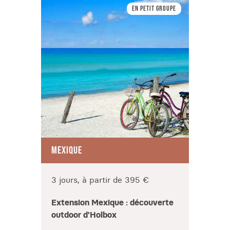
En petit Groupe
MEXIQUE
MEXI
3 jours, à partir de 395 €
9 jou
Extension Mexique : découverte
Mexiq
outdoor d'Holbox
Yucat
pyra