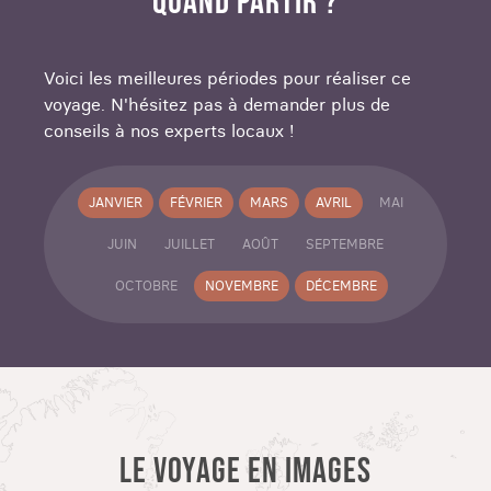
QUAND PARTIR ?
Réalisez tous vos projets de
voyage sur mesure
au Mexique
et partez pour un circuit au Yucatán
exceptionnel. Préparez-vous à vivre des
Voici les meilleures périodes pour réaliser ce
moments inoubliables et à créer des souvenirs
voyage. N'hésitez pas à demander plus de
que vous chérirez toute votre vie. Votre aventure
conseils à nos experts locaux !
commence ici !
JANVIER
FÉVRIER
MARS
AVRIL
MAI
JUIN
JUILLET
AOÛT
SEPTEMBRE
OCTOBRE
NOVEMBRE
DÉCEMBRE
LE VOYAGE EN IMAGES