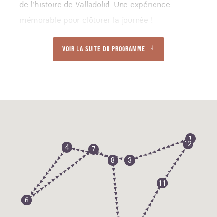
de l'histoire de Valladolid. Une expérience
mémorable pour clôturer la journée !
Voir la suite du programme
1
12
4
7
8
2
3
10
11
5
6