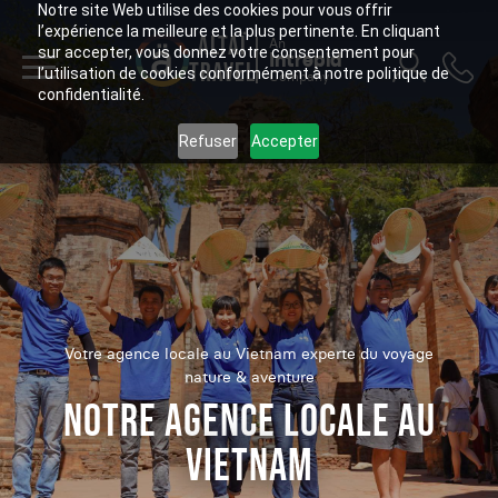
Notre site Web utilise des cookies pour vous offrir
l’expérience la meilleure et la plus pertinente. En cliquant
ALTAÏ
An
sur accepter, vous donnez votre consentement pour
Intrepid
TRAVEL
l’utilisation de cookies conformément à notre politique de
Company
confidentialité.
Refuser
Accepter
Votre agence locale au Vietnam experte du voyage
nature & aventure
NOTRE AGENCE LOCALE AU
VIETNAM