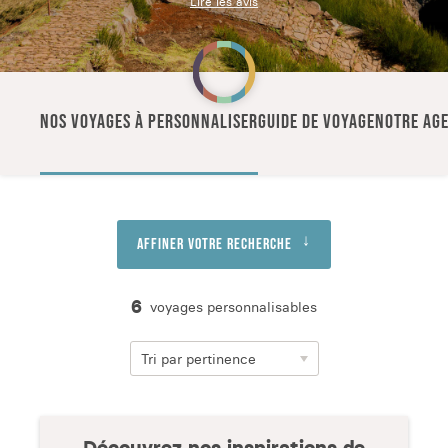
Lire les avis
NOS VOYAGES À PERSONNALISER
GUIDE DE VOYAGE
NOTRE AG
Affiner votre recherche
6
voyages personnalisables