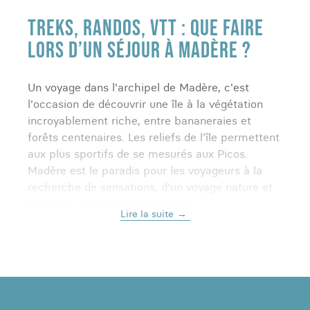
TREKS, RANDOS, VTT : QUE FAIRE
LORS D’UN SÉJOUR À MADÈRE ?
Un voyage dans l'archipel de Madère, c'est
l'occasion de découvrir une île à la végétation
incroyablement riche, entre bananeraies et
forêts centenaires. Les reliefs de l'île permettent
aux plus sportifs de se mesurés aux Picos.
Madère est le paradis pour les voyageurs à la
recherche de sensations, d'un voyage nature et
aventure aux multiples activités.
Lire la suite
FAIRE UN TREK DANS L’ENVIRONNEMENT
SAUVAGE DE L’ÎLE AUX FLEURS
Faire un
trek à Madère
, c'est découvrir chaque