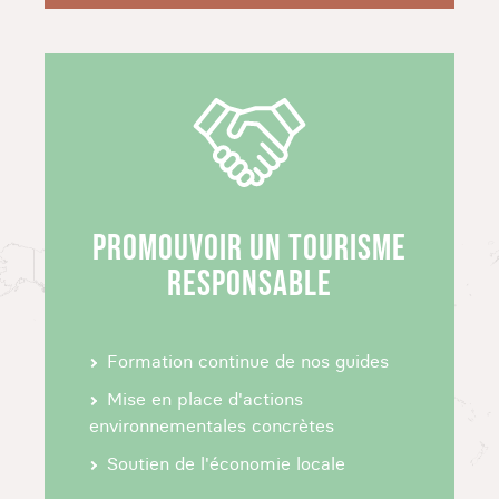
Porto da Cruz, Santana, Sao Vicente,
Encumeada, Porto Moniz, Calheta, et Funchal,
avec des activités variées comme la baignade
dans des piscines naturelles et la visite du
marché de Funchal. Contactez-nous pour
personnaliser votre voyage à Vélo à Madère en
fonctions de vos envies.
PROMOUVOIR UN TOURISME
CRÉER SON SÉJOUR À MADÈRE SUR
RESPONSABLE
MESURE
Pour un dépaysement garanti lors de votre
Formation continue de nos guides
voyage sur mesure à Madère, nos experts de la
destination vous proposent une découverte du
Mise en place d'actions
nord au sud de l'île avec des itinéraires allant
environnementales concrètes
d'une semaine à 12 jours. Vous trouverez des
Soutien de l'économie locale
circuits actifs et en pleine nature à personnaliser