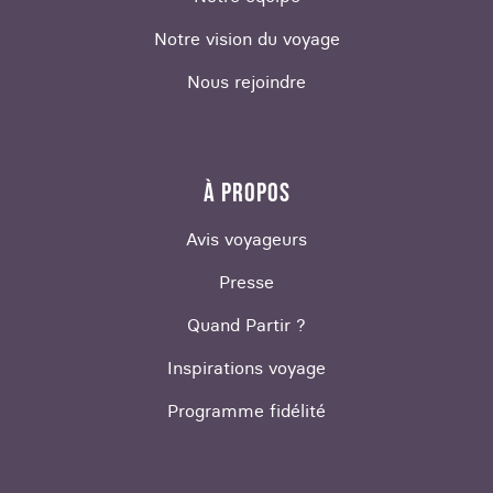
En automne et hiver, les températures baissent
Notre vision du voyage
et la pluie est plus fréquente, mais la période de
novembre à février reste intéressante pour les
Nous rejoindre
randonnées.
En décembre, l'île est magnifiquement décorée
pour Noël, offrant une excellente occasion de
À PROPOS
passer les fêtes de fin d'année au soleil.
Avis voyageurs
Pièce d’identité et documents nécessaires pour
Presse
voyager à Madère
Quand Partir ?
Madère n'a pas d'exigences particulières à
l'égard des voyageurs français. Pour votre
Inspirations voyage
voyage sur mesure à Madère, veillez à ce que
Programme fidélité
votre carte d'identité ou votre passeport soit à
jour.