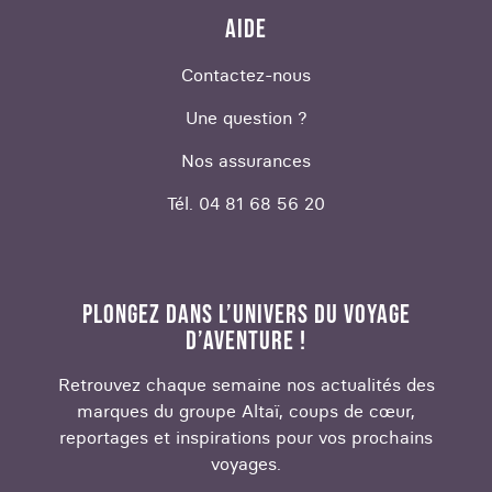
Pour la conduite, vous pouvez utiliser votre
AIDE
permis de conduire partout en Europe. N'oubliez
pas qu'une carte de crédit bancaire (ou une
Contactez-nous
carte à débit différé) est recommandée pour
récupérer votre voiture de location à l'étranger.
Une question ?
Nos assurances
Altaï Travel crée des
séjours personnalisés en
Europe
: Partez à la découverte des Açores, du
Tél. 04 81 68 56 20
Portugal et bien plus de destinations encore.
PLONGEZ DANS L’UNIVERS DU VOYAGE
D’AVENTURE !
Retrouvez chaque semaine nos actualités des
marques du groupe Altaï, coups de cœur,
reportages et inspirations pour vos prochains
voyages.