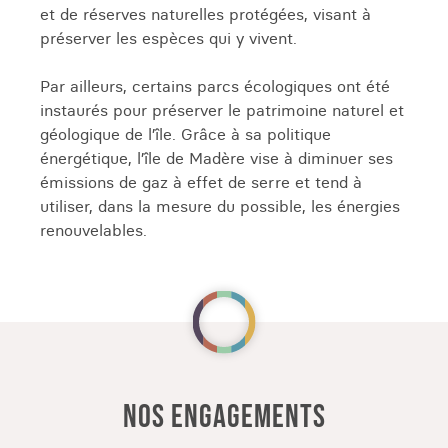
et de réserves naturelles protégées, visant à
notamment sur la Levada do Moinho près de
préserver les espèces qui y vivent.
Porto Moniz.
Par ailleurs, certains parcs écologiques ont été
Ne manquez pas les 25 Fontes et la cascade de
instaurés pour préserver le patrimoine naturel et
Risco, nichées dans la luxuriante Laurisylva.
géologique de l’île. Grâce à sa politique
Chaque journée de randonnée dévoile une
énergétique, l’île de Madère vise à diminuer ses
nouvelle facette de Madère, entre sommets,
émissions de gaz à effet de serre et tend à
forêts et côtes sauvages, pour une immersion
utiliser, dans la mesure du possible, les énergies
totale en pleine nature.
renouvelables.
DÉCOUVRIR MADÈRE ET SES PAYSAGES À
VÉLO
L'île de Madère est la destination parfaite pour
les passionnés de vélo. Découvrez l'île aux fleurs
en parcourant ses routes de montagne à flanc
NOS ENGAGEMENTS
de falaise, dominant l'océan ou serpentant à