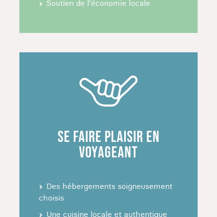
Soutien de l'économie locale
Fusterlandia et Las Terrazas. Ce voyage sur
mesure vous plonge dans l'âme musicale et
artistique de Cuba tout en découvrant la nature
et les traditions locales.
CRÉER SON CIRCUIT SUR MESURE À
CUBA : DURÉE ET ACTIVITÉS
PERSONNALISÉES
VACANCES À CUBA : QUEL TYPE DE VOYAGE
FAIRE ?
SE FAIRE PLAISIR EN
VOYAGEANT
Faire un road trip en Camping-car à Cuba
Notre
séjour en Camping car à Cuba
vous
Des hébergements soigneusement
conduira à travers les meilleures fermes agro-
choisis
écologiques du pays, offrant une perspective
Une cuisine locale et authentique
authentique de la vie quotidienne cubaine. Il vous