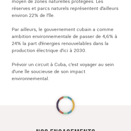
moyen de zones naturelles protégées. Les
vous charmer par son ambiance festive unique
réserves et parcs naturels représentent d’ailleurs
et sa forte emprunte culturelle. La découverte de
environ 22% de l’île.
ces villes colorées que l'on retrouve
fréquemment en amérique du sud, sauront vous
Par ailleurs, le gouvernement cubain a comme
charmer par leur ambiance conviviale.
ambition environnementale de passer de 4,6% à
CONTEMPLER LES PAYSAGES CUBAINS :
24% la part d’énergies renouvelables dans la
PLANTATIONS, PLAGES, MANGROVES ET
production électrique d’ici à 2030.
RELIEFS
Prévoir un circuit à Cuba, c’est voyager au sein
Partez pour
un voyage de trois semaines sur l'île
d’une île soucieuse de son impact
de Cuba
, à la découverte de ses plages,
environnemental.
montagnes et vallées. Visitez la communauté de
Las Terrazas, où vous pourrez admirer les
plantations de café, tout en dégustant un café
typique au bar de Maria. Découvrez la région de
Vuelta Abajo, au cœur de l'une des plus belles
plantations du monde. Profitez de votre séjour
pour visiter la célèbre plantation d'Hector Luis,