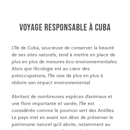
Envolez-vous pour cette île à l’identité si
particulière : des ruelles de Trinidad où résonnent
des notes de salsa aux mogotes de Viñales, des
plantations de tabac à la jungle de la Sierra del
VOYAGE RESPONSABLE À CUBA
Escambray, des fonds marins colorés au
Mausolée du Che Guevara… Cuba est une île qui
s’appréhende de mille et unes manières. baie
L’île de Cuba, soucieuse de conserver la beauté
des cochons
de ses sites naturels, tend à mettre en place de
DÉCOUVRIR LE PATRIMOINE ARCHITECTURAL
plus en plus de mesures éco-environnementales.
CUBAIN : DE LA HAVANE À TRINIDAD
Alors que l’écologie est au cœur des
préoccupations, l’île vise de plus en plus à
réduire son impact environnemental.
L'architecture cubaine est un mélange fascinant
de styles qui reflètent l'histoire et la culture
Abritant de nombreuses espèces d’animaux et
riche et diverse de l'île. Les villes comme la
une flore importante et variée, l’île est
Havane, Trinidad ou encore Santiago de Cuba
considérée comme le poumon vert des Antilles.
sont le reflet du style colonial espagnol, avec
Le pays met en avant son désir de préserver le
leurs balcons en fer forgé, et arcades élégantes.
patrimoine naturel qu’il abrite, notamment au
La Havane, cette ville aux mille couleurs, saura