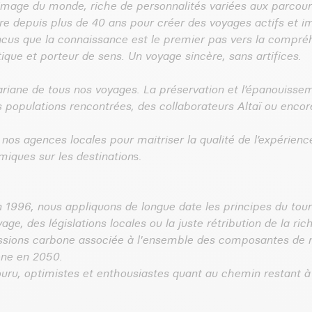
l’image du monde, riche de personnalités variées aux parco
depuis plus de 40 ans pour créer des voyages actifs et imm
 que la connaissance est le premier pas vers la compréhe
que et porteur de sens. Un voyage sincère, sans artifices.
 d’ariane de tous nos voyages. La préservation et l’épanouiss
s populations rencontrées, des collaborateurs Altaï ou encor
os agences locales pour maitriser la qualité de l’expérien
iques sur les destination
s.
n 1996, nous appliquons de longue date les principes du t
ge, des législations locales ou la juste rétribution de la ri
issions carbone associée à l'ensemble des composantes de n
one en 2050.
u, optimistes et enthousiastes quant au chemin restant à 