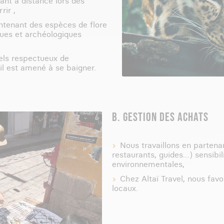
ant à distance lors des
rir ,
ntenant des espèces de flore
ques et archéologiques
rels respectueux de
il est amené à se baigner.
B. GESTION DES ACHATS
Nous travaillons en partenar
restaurants, guides…) sensibi
environnementales,
Chez Altaï Travel, nous favo
locaux.