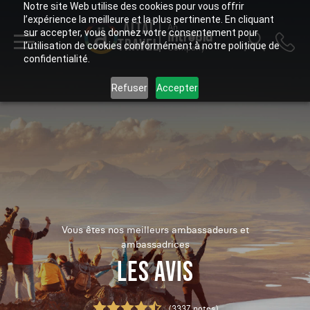
Notre site Web utilise des cookies pour vous offrir
l’expérience la meilleure et la plus pertinente. En cliquant
ALTAÏ
An
sur accepter, vous donnez votre consentement pour
Intrepid
TRAVEL
l’utilisation de cookies conformément à notre politique de
Company
confidentialité.
Refuser
Accepter
Vous êtes nos meilleurs ambassadeurs et
ambassadrices
LES AVIS
(3337 notes)