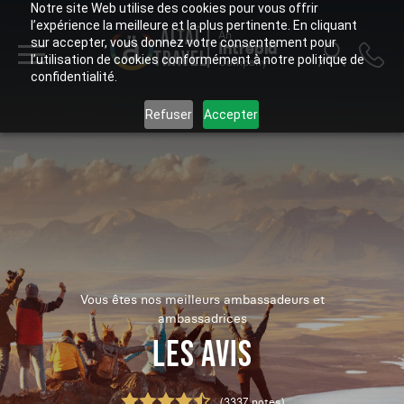
Notre site Web utilise des cookies pour vous offrir
l’expérience la meilleure et la plus pertinente. En cliquant
ALTAÏ
An
sur accepter, vous donnez votre consentement pour
Intrepid
TRAVEL
l’utilisation de cookies conformément à notre politique de
Company
confidentialité.
Refuser
Accepter
Vous êtes nos meilleurs ambassadeurs et
ambassadrices
LES AVIS
(3337 notes)