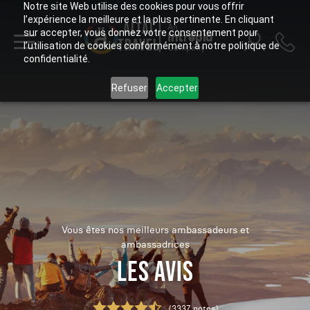
Notre site Web utilise des cookies pour vous offrir
l’expérience la meilleure et la plus pertinente. En cliquant
ALTAÏ
An
sur accepter, vous donnez votre consentement pour
Intrepid
TRAVEL
l’utilisation de cookies conformément à notre politique de
Company
confidentialité.
Refuser
Accepter
Vous êtes nos meilleurs ambassadeurs et
ambassadrices
LES AVIS
(3337 notes)