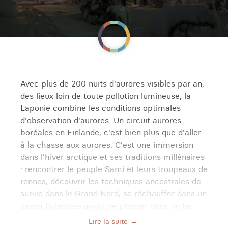
Avec plus de 200 nuits d'aurores visibles par an,
des lieux loin de toute pollution lumineuse, la
Laponie combine les conditions optimales
d'observation d'aurores. Un circuit aurores
boréales en Finlande, c'est bien plus que d'aller
à la chasse aux aurores. C'est une immersion
dans l'hiver arctique et ses traditions millénaires
: rencontrer le peuple Sami et leurs troupeaux de
rennes, découvrir les techniques ancestrales de
survie dans le Grand Nord, se réchauffer dans un
sauna finlandais avant de plonger dans un lac
gelé, déguster la cuisine lapone autour d'un feu
Lire la suite