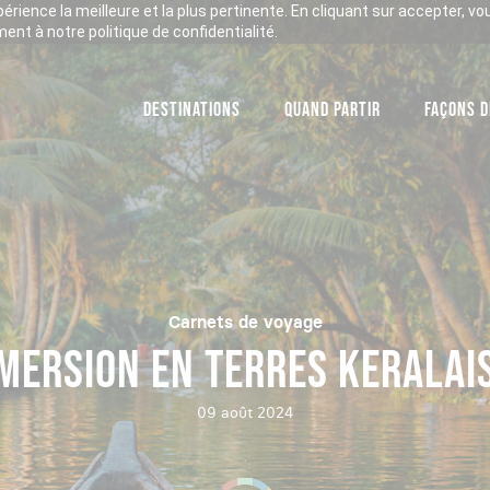
xpérience la meilleure et la plus pertinente. En cliquant sur accepter, v
nt à notre politique de confidentialité.
DESTINATIONS
QUAND PARTIR
FAÇONS D
Carnets de voyage
MERSION EN TERRES KERALAI
09 août 2024