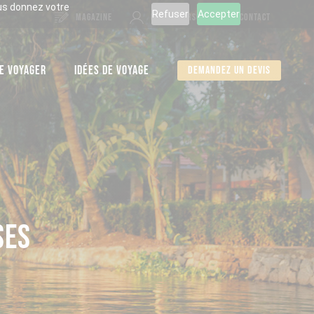
ous donnez votre
Refuser
Accepter
MAGAZINE
ESPACE PERSO
CONTACT
E VOYAGER
IDÉES DE VOYAGE
Demandez un devis
SES