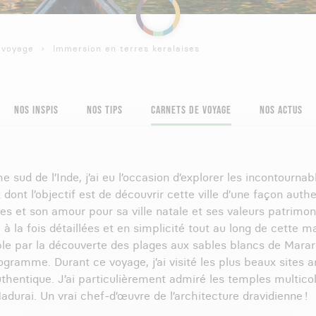
 voyage
Immersion en terres keralaises
NOS INSPIS
NOS TIPS
CARNETS DE VOYAGE
NOS ACTUS
sud de l’Inde, j’ai eu l’occasion d’explorer les incontournab
ont l’objectif est de découvrir cette ville d’une façon auth
s et son amour pour sa ville natale et ses valeurs patrimon
s, à la fois détaillées et en simplicité tout au long de cett
ple par la découverte des plages aux sables blancs de Mara
gramme. Durant ce voyage, j’ai visité les plus beaux sites ar
ntique. J’ai particulièrement admiré les temples multicolor
rai. Un vrai chef-d’œuvre de l’architecture dravidienne !