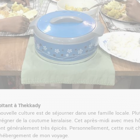
habitant à Thekkady
uvelle culture est de séjourner dans une famille locale. Plut
régner de la coutume keralaise. Cet après-midi avec mes hôte
sont généralement très épicés. Personnellement, cette nuit c
d’hébergement de mon voyage.