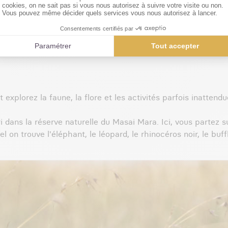
D DÉPAYSEMENT
 c'est s'assurer un véritable dépaysement en plus de profiter
séjours de deux semaines et plus, pensés pour vous faire 
explorez la faune, la flore et les activités parfois inattendu
i dans la réserve naturelle du Masai Mara. Ici, vous partez su
 trouve l'éléphant, le léopard, le rhinocéros noir, le buffle 