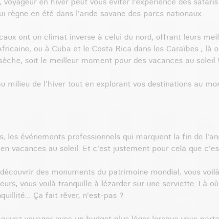
voyageur en hiver peut vous éviter l'expérience des safaris 
qui règne en été dans l'aride savane des parcs nationaux.
 ont un climat inverse à celui du nord, offrant leurs meill
ricaine, ou à Cuba et le Costa Rica dans les Caraïbes ; là où
n sèche, soit le meilleur moment pour des vacances au soleil 
 milieu de l'hiver tout en explorant vos destinations au mo
mis, les événements professionnels qui marquent la fin de l'
r en vacances au soleil. Et c'est justement pour cela que c'e
 découvrir des monuments du patrimoine mondial, vous voilà t
rs, vous voilà tranquille à lézarder sur une serviette. Là o
illité... Ça fait rêver, n'est-pas ?
ouvez voyager avec un budget plus léger lorsque vous partez 