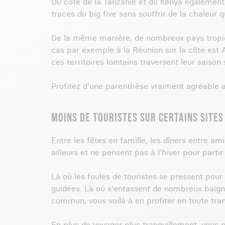
Du côté de la Tanzanie et du Kenya également, 
traces du big five sans souffrir de la chaleur 
De la même manière, de nombreux pays tropicaux
cas par exemple à la Réunion sur la côte est Af
ces territoires lointains traversent leur saiso
Profitez d'une parenthèse vraiment agréable au
MOINS DE TOURISTES SUR CERTAINS SITES
Entre les fêtes en famille, les dîners entre a
ailleurs et ne pensent pas à l'hiver pour parti
Là où les foules de touristes se pressent pour
guidées. Là où s'entassent de nombreux baigneu
commun, vous voilà à en profiter en toute tranqu
En plus de voyager plus tranquillement, vous p