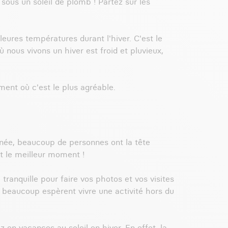
sous un soleil de plomb ! Partez sur les
eures températures durant l'hiver. C'est le
 nous vivons un hiver est froid et pluvieux,
!
ment où c'est le plus agréable.
année, beaucoup de personnes ont la tête
st le meilleur moment !
ranquille pour faire vos photos et vos visites
ù beaucoup espèrent vivre une activité hors du
en vacances au soleil en hiver. En effet, la