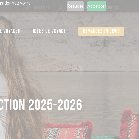
ous donnez votre
Refuser
Accepter
MAGAZINE
ESPACE PERSO
CONTACT
E VOYAGER
IDÉES DE VOYAGE
Demandez un devis
ECTION 2025-2026