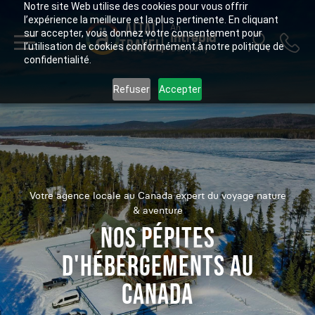
Notre site Web utilise des cookies pour vous offrir
l’expérience la meilleure et la plus pertinente. En cliquant
ALTAÏ
An
sur accepter, vous donnez votre consentement pour
Intrepid
TRAVEL
l’utilisation de cookies conformément à notre politique de
Company
confidentialité.
Refuser
Accepter
Votre agence locale au Canada expert du voyage nature
& aventure
NOS PÉPITES
D'HÉBERGEMENTS AU
CANADA