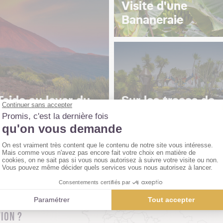
Visite d'une
Bananeraie
eide au lever du
Sur les traces de
César Manrique
ION ?