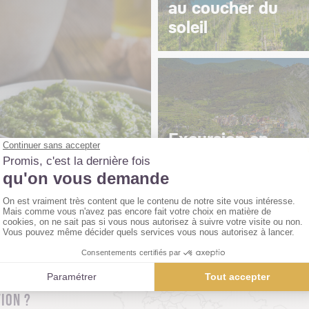
au coucher du
soleil
Excursion en
bateau
ION ?