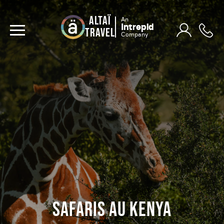
ALTAÏ
An
Intrepid
TRAVEL
Company
SAFARIS AU KENYA