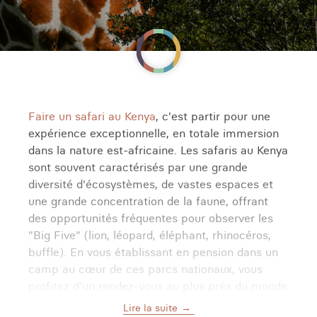
Faire un safari au Kenya
, c'est partir pour une
expérience exceptionnelle, en totale immersion
dans la nature est-africaine. Les safaris au Kenya
sont souvent caractérisés par une grande
diversité d'écosystèmes, de vastes espaces et
une grande concentration de la faune, offrant
des opportunités fréquentes pour observer les
"Big Five" (lion, léopard, éléphant, rhinocéros,
buffle). En vous établissant en pension dans un
camp au cœur de ces parcs nationaux, vous
profitez d'un rendez-vous au plus près du monde
sauvage !
Lire la suite