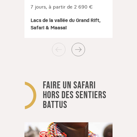
7 jours, à partir de 2 690 €
8 jou
Lacs de la vallée du Grand Rift,
Les i
Safari & Maasaï
la re
FAIRE UN SAFARI
HORS DES SENTIERS
BATTUS