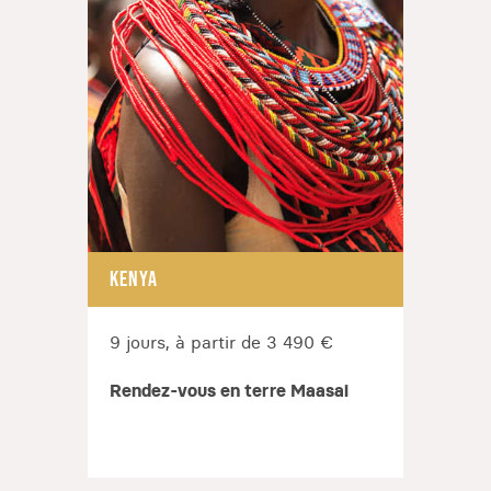
KENYA
KENY
9 jours, à partir de 3 490 €
15 jo
Rendez-vous en terre Maasai
Expéd
Turka
Mara