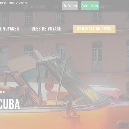
ous donnez votre
Refuser
Accepter
MAGAZINE
ESPACE PERSO
CONTACT
E VOYAGER
IDÉES DE VOYAGE
Demandez un devis
ure
CUBA