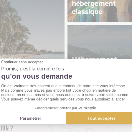
hébergement
classique
isation
Hébergement
insolite
ION ?