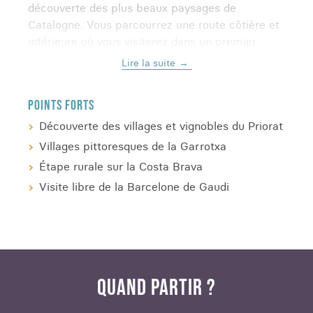
découverte des plus beaux paysages de
Catalogne. Vous parcourrez une route côtière et
intérieure où vous visiterez dans un premier
temps la ville moderniste et avant-gardiste de
Lire la suite
Barcelone, la région montagneuse et viticole du
Priorat et ses charmants villages, jusqu'à la côte
POINTS FORTS
catalane.
Découvrez la richesse du patrimoine et
de la culture Espagnole
pendant votre voyage!
Découverte des villages et vignobles du Priorat
Villages pittoresques de la Garrotxa
Étape rurale sur la Costa Brava
Visite libre de la Barcelone de Gaudi
QUAND PARTIR ?