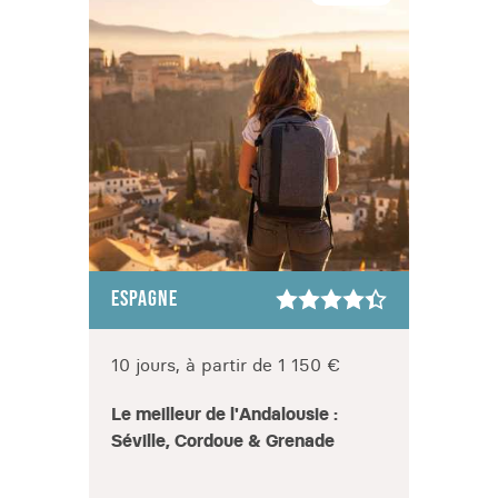
ESPAGNE
ESPA
10 jours, à partir de 1 150 €
8 jou
Le meilleur de l'Andalousie :
Entre
Séville, Cordoue & Grenade