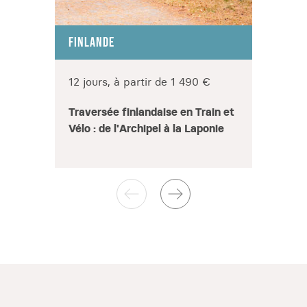
FINLANDE
FINLA
12 jours, à partir de 1 490 €
8 jou
Traversée finlandaise en Train et
Décou
Vélo : de l'Archipel à la Laponie
Finla
cercl