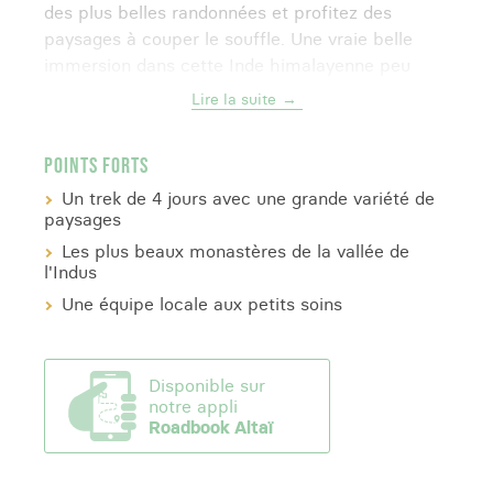
des plus belles randonnées et profitez des
paysages à couper le souffle. Une vraie belle
immersion dans cette Inde himalayenne peu
fréquentée, de monastère en monastère.
Lire la suite
Le voyage idéal pour
découvrir une Inde
POINTS FORTS
méconnue
.
Un trek de 4 jours avec une grande variété de
paysages
Les plus beaux monastères de la vallée de
l'Indus
Une équipe locale aux petits soins
Disponible sur
notre appli
Roadbook Altaï