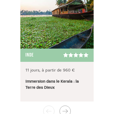
INDE
INDE
11 jours, à partir de 960 €
14 jo
Immersion dans le Kerala : la
Les i
Terre des Dieux
Rajas
Thar 