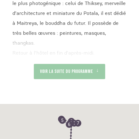
le plus photogénique : celui de Thiksey, merveille
d'architecture et miniature du Potala, il est dédié
à Maitreya, le bouddha du futur. Il possède de
très belles œuvres : peintures, masques,
thangkas.
Retour à l'hôtel en fin d'après-midi.
Voir la suite du programme
4
5
2
9
8
3
7
6