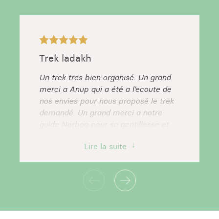
Trek ladakh
Un trek tres bien organisé. Un grand
merci a Anup qui a été a l’ecoute de
nos envies pour nous proposé le trek
demandé. Un grand merci a notre
guide Norboo pour sa gentillesse et
son professionnalisme. Tres a l’ecoute
Lire la suite
et aux petits soins avec nous. Nous
avons partagé la vie des locaux en
toute simplicité. Je recommande
l’agence pour organiser des trek au
Ladakh.
Anne