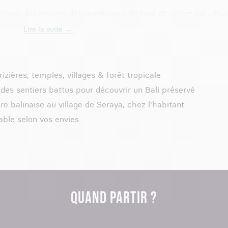
explorer les rizières des montagnes d'Ubud et visitez les villa
e l'archipel. En plus de découvrir des paysages époustoufla
Lire la suite
 à la rencontre du peuple indonésien et de sa culture.
ant par les contreforts du mont Batukaru, où vous profitez
izières, temples, villages & forêt tropicale
andes vallées de plantations de café, de clous de girofle et d
des sentiers battus pour découvrir un Bali préservé
la lueur du coucher du soleil sur le mont Batur : nos experts
e balinaise au village de Seraya, chez l'habitant
illeur de Bali !
able selon vos envies
 l'agence Altaï Travel et explorez le top de l'île de Dieux, q
une aventure inoubliable !
QUAND PARTIR ?