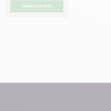
ges
Demander un devis
nts
e
ui