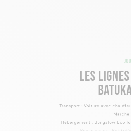
JOU
LES LIGNES
BATUK
Transport :
Voiture avec chauffeu
Marche 
Hébergement :
Bungalow Eco l
Repas inclus :
Petit-dé