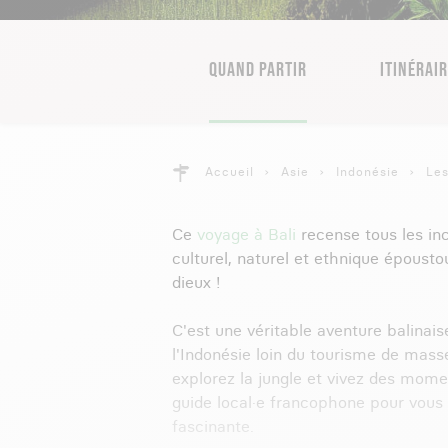
QUAND PARTIR
ITINÉRAI
Accueil
Asie
Indonésie
Les
Ce
voyage à Bali
recense tous les inco
culturel, naturel et ethnique époustou
dieux !
C'est une véritable aventure balinais
l'Indonésie loin du tourisme de masse
explorez la jungle et vivez des momen
guide local·e francophone pour vous
fascinante.