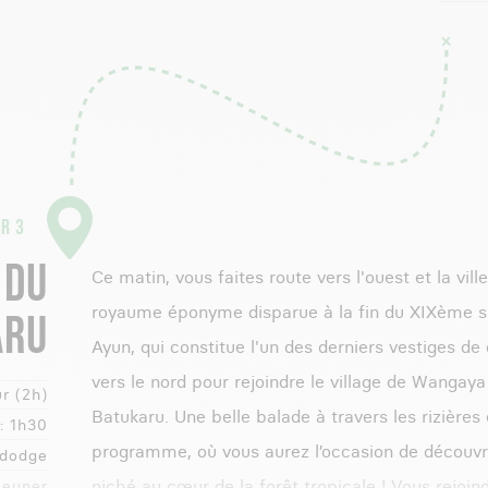
R 3
 DU
Ce matin, vous faites route vers l'ouest et la vi
royaume éponyme disparue à la fin du XIXème si
ARU
Ayun, qui constitue l'un des derniers vestiges de
vers le nord pour rejoindre le village de Wanga
r (2h)
Batukaru. Une belle balade à travers les rizières
:
1h30
programme, où vous aurez l’occasion de découvr
ododge
niché au cœur de la forêt tropicale ! Vous rejoin
jeuner