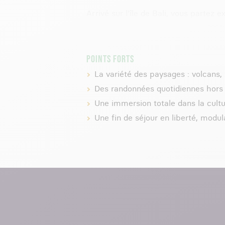
Arrivé sur l'île de Bali, vous partez 
typiques de pêcheurs sur les côtes d
et un patrimoine unique, vous partez
Vous continuez votre circuit en pass
POINTS FORTS
d'une randonnée dans les hauteurs.
La variété des paysages : volcans, r
Votre itinéraire continue dans les gr
Des randonnées quotidiennes hors 
vanille de la région de Munduk, sous 
Une immersion totale dans la cultur
locaux vous invitent à découvrir le me
Une fin de séjour en liberté, modul
Créez votre voyage de rêve à Bali avec
tant à offrir… Préparez-vous à vivre 