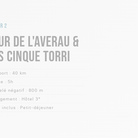
R 2
UR DE L'AVERAU &
S CINQUE TORRI
ort :
40 km
e :
5h
lé négatif :
800 m
gement :
Hôtel 3*
 inclus :
Petit-déjeuner