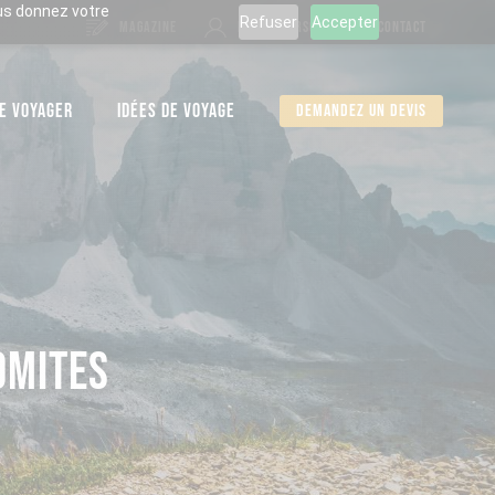
ous donnez votre
Refuser
Accepter
MAGAZINE
ESPACE PERSO
CONTACT
E VOYAGER
IDÉES DE VOYAGE
Demandez un devis
OMITES