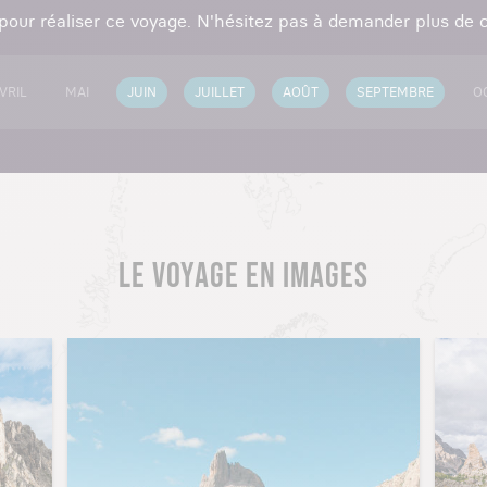
 pour réaliser ce voyage. N'hésitez pas à demander plus de c
VRIL
MAI
JUIN
JUILLET
AOÛT
SEPTEMBRE
O
LE VOYAGE EN IMAGES