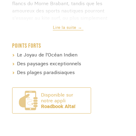
flancs du Morne Brabant, tandis que les
amoureux des sports nautiques pourront
s'essayer au kite surf, ou plus simplement
passer des heures sous l'eau à observer les
Lire la suite
fonds marins exceptionnels de l'île Maurice.
POINTS FORTS
Un
voyage combiné Réunion - île Maurice
parfaite pour une immersion au cœur de l'Océan
Le Joyau de l’Océan Indien
Indien.
Des paysages exceptionnels
Des plages paradisiaques
Disponible sur
notre appli
Roadbook Altaï