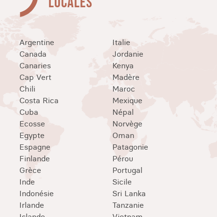
LOCALES
Argentine
Italie
Canada
Jordanie
Canaries
Kenya
Cap Vert
Madère
Chili
Maroc
Costa Rica
Mexique
Cuba
Népal
Ecosse
Norvège
Egypte
Oman
Espagne
Patagonie
Finlande
Pérou
Grèce
Portugal
Inde
Sicile
Indonésie
Sri Lanka
Irlande
Tanzanie
Islande
Vietnam