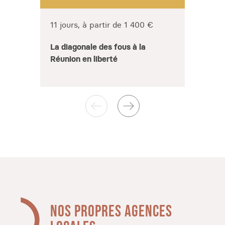
11 jours, à partir de 1 400 €
10 jo
La diagonale des fous à la
Décou
Réunion en liberté
Réun
NOS PROPRES AGENCES