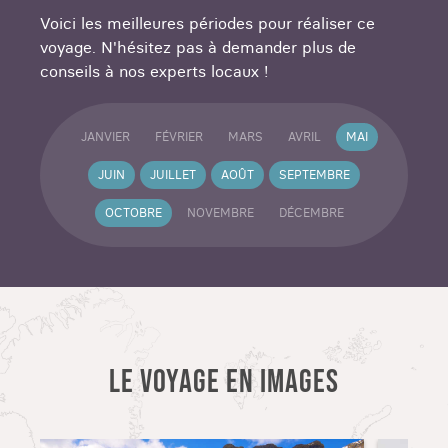
les meilleurs spots de bivouac et personnalisons
Voici les meilleures périodes pour réaliser ce
vos activités, du safari baleines à la randonnée
voyage. N'hésitez pas à demander plus de
alpine, pour que ce road trip soit le vôtre.
conseils à nos experts locaux !
N'attendez plus pour tracer votre propre route
dans le Grand Nord : contactez-nous pour
concevoir votre itinéraire sur-mesure et
JANVIER
FÉVRIER
MARS
AVRIL
MAI
embarquez pour l'aventure d'une vie !
JUIN
JUILLET
AOÛT
SEPTEMBRE
OCTOBRE
NOVEMBRE
DÉCEMBRE
LE VOYAGE EN IMAGES