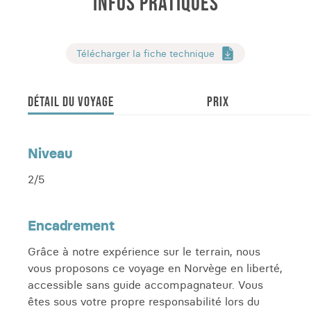
INFOS PRATIQUES
beaux points de vue. Hormis en bord
de route sinon, difficile de trouver des
"recoins" tranquilles pour passer la
Télécharger la fiche technique
nuit (dans les Lofoten en tous cas). Je
recommande ce voyage à tous les
aventuriers qui aiment le grand nord
DÉTAIL DU VOYAGE
PRIX
et la nature !
Aurélie
Niveau
Voyage effectué en 2025
2/5
Encadrement
Grâce à notre expérience sur le terrain, nous
vous proposons ce voyage en Norvège en liberté,
accessible sans guide accompagnateur. Vous
êtes sous votre propre responsabilité lors du