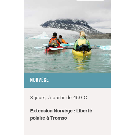
NORVÈGE
NORV
3 jours, à partir de 450 €
8 jou
Extension Norvège : Liberté
Les M
polaire à Tromso