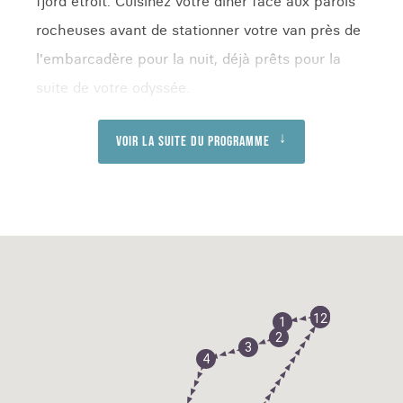
fjord étroit. Cuisinez votre dîner face aux parois
rocheuses avant de stationner votre van près de
l'embarcadère pour la nuit, déjà prêts pour la
suite de votre odyssée.
Voir la suite du programme
13
1
12
1
2
3
4