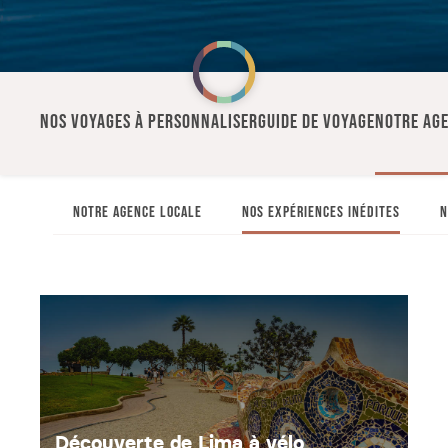
NOS VOYAGES À PERSONNALISER
GUIDE DE VOYAGE
NOTRE AGE
NOTRE AGENCE LOCALE
NOS EXPÉRIENCES INÉDITES
N
Découverte de Lima à vélo