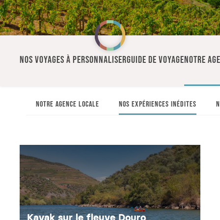
NOS VOYAGES À PERSONNALISER
GUIDE DE VOYAGE
NOTRE AG
NOTRE AGENCE LOCALE
NOS EXPÉRIENCES INÉDITES
N
Kayak sur le fleuve Douro