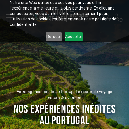
Notre site Web utilise des cookies pour vous offrir
l’expérience la meilleure et la plus pertinente. En cliquant
ALTAÏ
An
sur accepter, vous donnez votre consentement pour
Intrepid
TRAVEL
l’utilisation de cookies conformément à notre politique de
Company
confidentialité.
Refuser
Accepter
Votre agence locale au Portugal experte du voyage
nature & aventure
NOS EXPÉRIENCES INÉDITES
AU PORTUGAL