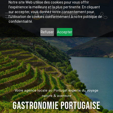
Notre site Web utilise des cookies pour vous offrir
l’expérience la meilleure et la plus pertinente. En cliquant
ALTAÏ
An
sur accepter, vous donnez votre consentement pour
Intrepid
TRAVEL
l’utilisation de cookies conformément à notre politique de
Company
confidentialité.
Refuser
Accepter
Votre agence locale au Portugal experte du voyage
nature & aventure
GASTRONOMIE PORTUGAISE