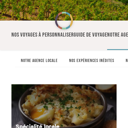
NOS VOYAGES À PERSONNALISER
GUIDE DE VOYAGE
NOTRE AG
NOTRE AGENCE LOCALE
NOS EXPÉRIENCES INÉDITES
N
Spécialité locale