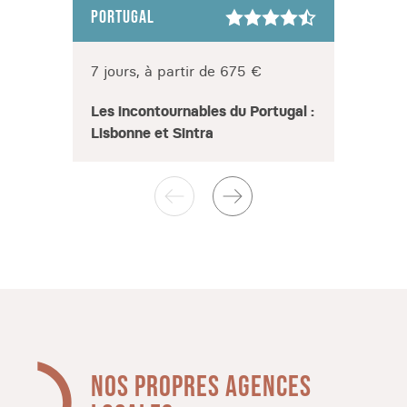
PORTUGAL
PORT
10 jo
7 jours, à partir de 675 €
Road 
Les incontournables du Portugal :
de l'
Lisbonne et Sintra
NOS PROPRES AGENCES