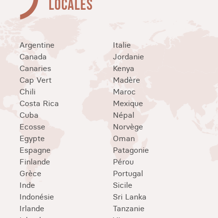
LOCALES
Argentine
Italie
Canada
Jordanie
Canaries
Kenya
Cap Vert
Madère
Chili
Maroc
Costa Rica
Mexique
Cuba
Népal
Ecosse
Norvège
Egypte
Oman
Espagne
Patagonie
Finlande
Pérou
Grèce
Portugal
Inde
Sicile
Indonésie
Sri Lanka
Irlande
Tanzanie