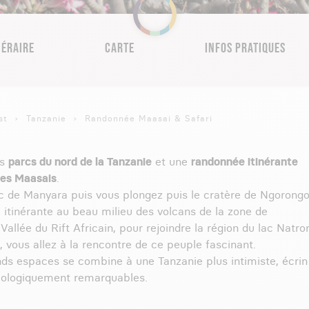
NÉRAIRE
CARTE
INFOS PRATIQUES
st
Tanzanie
Randonnée Maasai & Safari
es
parcs du nord de la Tanzanie
et une
randonnée itinérante
des Maasais
.
rc de Manyara puis vous plongez puis le cratère de Ngorongo
itinérante au beau milieu des volcans de la zone de
allée du Rift Africain, pour rejoindre la région du lac Natro
vous allez à la rencontre de ce peuple fascinant.
nds espaces se combine à une Tanzanie plus intimiste, écrin
cologiquement remarquables.