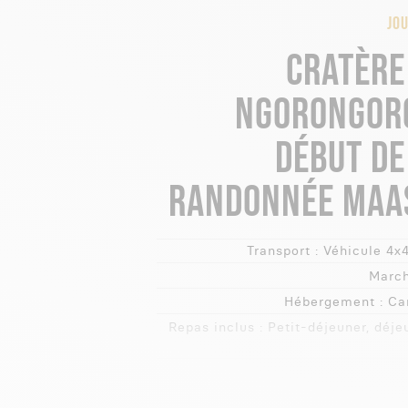
JOU
CRATÈRE
NGORONGOR
DÉBUT DE
RANDONNÉE MAA
Transport :
Véhicule 4x4
March
Hébergement :
Ca
Repas inclus :
Petit-déjeuner, déje