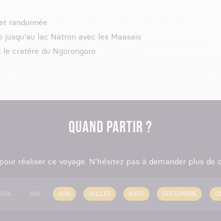
et randonnée
 jusqu'au lac Natron avec les Maasais
t le cratère du Ngorongoro
QUAND PARTIR ?
 pour réaliser ce voyage. N'hésitez pas à demander plus de c
VRIL
MAI
JUIN
JUILLET
AOÛT
SEPTEMBRE
O