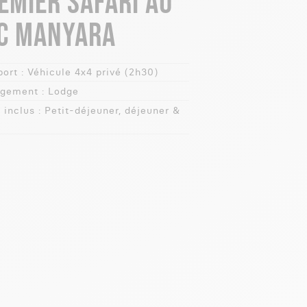
EMIER SAFARI AU
C MANYARA
ort :
Véhicule 4x4 privé (2h30)
gement :
Lodge
 inclus :
Petit-déjeuner, déjeuner &