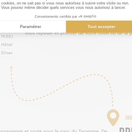
 EN
Vous êtes accueillis à l'aéroport. Puis, vous ête
hébergement à Arusha. En chemin par temps dé
NIE
Kilimandjaro, toit de l'Afrique, ainsi que le mont
vous reposer et profiter de votre hôtel ou de la pe
(1h30)
Hôtel
Dîner
JOU
nzanienne et route pour le parc du Tarangire. De