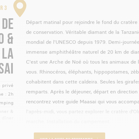
R 3
 DE
Départ matinal pour rejoindre le fond du cratè
de conservation. Véritable diamant de la Tanzanie
O &
mondial de l'UNESCO depuis 1979. Demi-journée 
 LA
immense amphithéâtre naturel de 20 km de dia
C'est une Arche de Noé où tous les animaux de 
SAI
vous. Rhinocéros, éléphants, hippopotames, zèbr
cohabitent dans cette caldeira. Seules les giraf
 privé
remparts. Après le déjeuner, départ en direction
e :
2h
rencontrez votre guide Maasai qui vous accompa
mping
l'après-midi, vous partez explorer le cratère d’O
uner &
dîner
marche. Installation du campement.