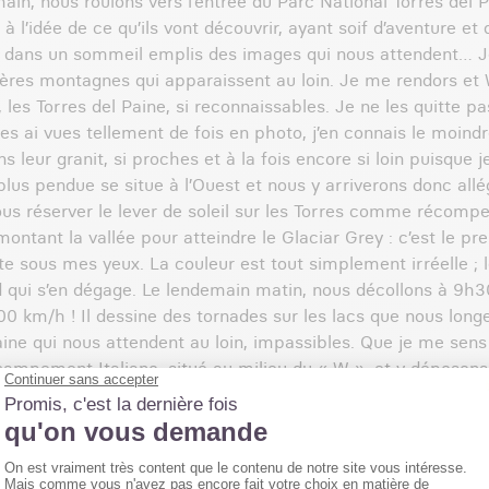
ain, nous roulons vers l’entrée du Parc National Torres del P
l’idée de ce qu’ils vont découvrir, ayant soif d’aventure et
 dans un sommeil emplis des images qui nous attendent… Je
emières montagnes qui apparaissent au loin. Je me rendors et
, les Torres del Paine, si reconnaissables. Je ne les quitte p
es ai vues tellement de fois en photo, j’en connais le moindr
ns leur granit, si proches et à la fois encore si loin puisque
 plus pendue se situe à l’Ouest et nous y arriverons donc all
ous réserver le lever de soleil sur les Torres comme récompe
ant la vallée pour atteindre le Glaciar Grey : c’est le pre
e sous mes yeux. La couleur est tout simplement irréelle ; le
 qui s’en dégage. Le lendemain matin, nous décollons à 9h30
0 km/h ! Il dessine des tornades sur les lacs que nous long
ine qui nous attendent au loin, impassibles. Que je me sen
 campement Italiano, situé au milieu du « W », et y déposon
respond à la branche du milieu du W. Absorbés par la montée j
it sourd. Nous levons la tête et… c’est la première avalanch
 résonne dans toute la vallée : quelle sensation peu commune
t fermé, nous devons rejoindre le campement Las Torres, situ