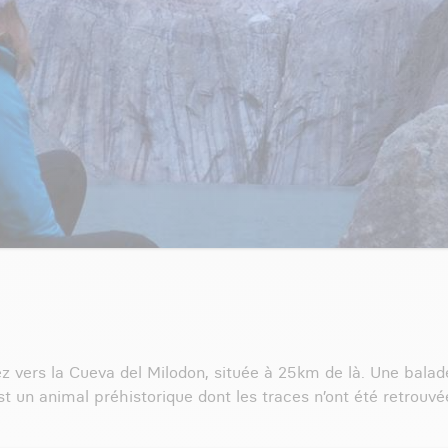
ez vers la Cueva del Milodon, située à 25km de là. Une bal
st un animal préhistorique dont les traces n’ont été retrouvé