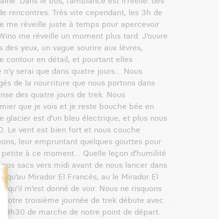
aine. Dans le bus, l’ambiance est irréelle: des
 de rencontres. Très vite cependant, les 3h de
 me réveille juste à temps pour apercevoir
 Wino me réveille un moment plus tard. J’ouvre
as des yeux, un vague sourire aux lèvres,
e contour en détail, et pourtant elles
 je n’y serai que dans quatre jours… Nous
égés de la nourriture que nous portons dans
nse des quatre jours de trek. Nous
mier que je vois et je reste bouche bée en
 glacier est d’un bleu électrique, et plus nous
. Le vent est bien fort et nous couche
eons, leur empruntant quelques gouttes pour
s petite à ce moment… Quelle leçon d’humilité
s nos sacs vers midi avant de nous lancer dans
usqu’au Mirador El Francés, au le Mirador El
e qu’il m’est donné de voir. Nous ne risquons
 ! Notre troisième journée de trek débute avec
é à 9h30 de marche de notre point de départ.