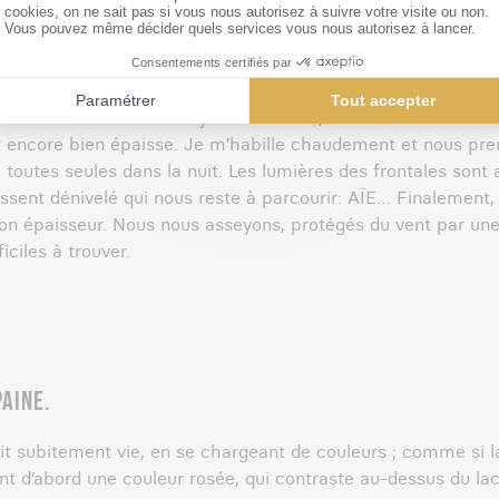
nelle, nous posons finalement notre tente au campement vers
Heureusement, Wino me motive et me fait rire en chantant «
leçons de français que je lui ai données tout au long de la j
arer à manger avant la nuit. Je file me coucher assez vite, 
 sommes enfin: le dernier jour s’annonce, avec un réveil en 
est encore bien épaisse. Je m’habille chaudement et nous pr
outes seules dans la nuit. Les lumières des frontales sont 
ssent dénivelé qui nous reste à parcourir: AÏE… Finalement, 
son épaisseur. Nous nous asseyons, protégés du vent par une 
iciles à trouver.
PAINE.
ait subitement vie, en se chargeant de couleurs ; comme si
nent d’abord une couleur rosée, qui contraste au-dessus du lac