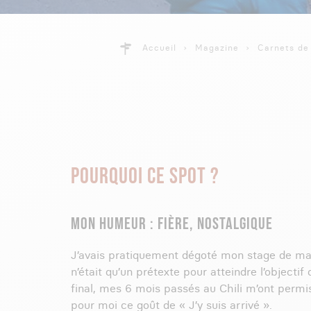
Accueil
Magazine
Carnets de
POURQUOI CE SPOT ?
MON HUMEUR : FIÈRE, NOSTALGIQUE
J’avais pratiquement dégoté mon stage de mas
n’était qu’un prétexte pour atteindre l’objecti
final, mes 6 mois passés au Chili m’ont permis
pour moi ce goût de « J’y suis arrivé ».