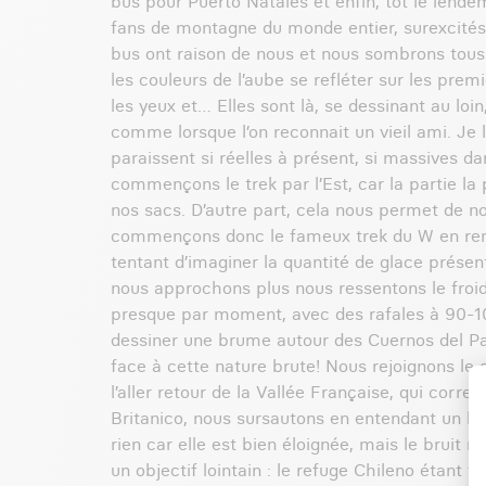
bus pour Puerto Natales et enfin, tôt le lendem
fans de montagne du monde entier, surexcités à 
bus ont raison de nous et nous sombrons tous
les couleurs de l’aube se refléter sur les pr
les yeux et… Elles sont là, se dessinant au loin
comme lorsque l’on reconnait un vieil ami. Je l
paraissent si réelles à présent, si massives da
commençons le trek par l’Est, car la partie la
nos sacs. D’autre part, cela nous permet de n
commençons donc le fameux trek du W en remont
tentant d’imaginer la quantité de glace présent
nous approchons plus nous ressentons le froid
presque par moment, avec des rafales à 90-10
dessiner une brume autour des Cuernos del Pa
face à cette nature brute! Nous rejoignons le
l’aller retour de la Vallée Française, qui cor
Britanico, nous sursautons en entendant un bru
rien car elle est bien éloignée, mais le bruit
un objectif lointain : le refuge Chileno étan