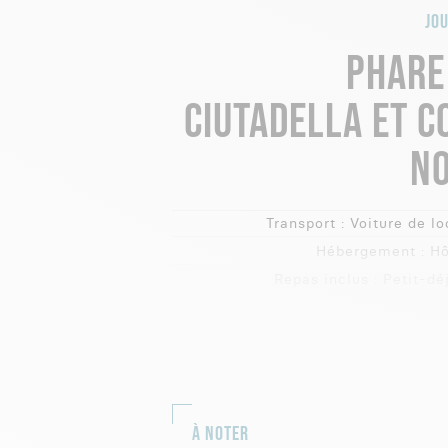
JOU
PHARE
CIUTADELLA ET C
N
Transport :
Voiture de lo
Hébergement :
Hô
Repas inclus :
Petit-dé
À NOTER