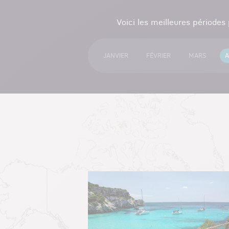
Voici les meilleures périodes
JANVIER
FÉVRIER
MARS
A