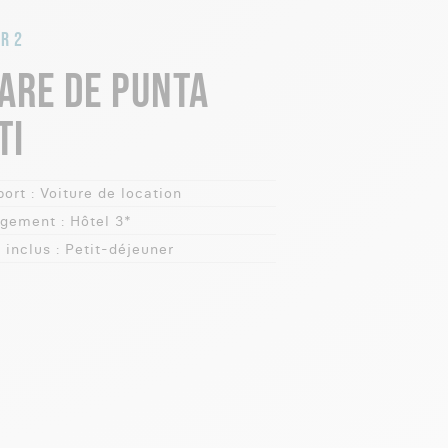
R 2
ARE DE PUNTA
TI
ort :
Voiture de location
gement :
Hôtel 3*
 inclus :
Petit-déjeuner