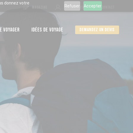
ous donnez votre
Refuser
Accepter
MAGAZINE
ESPACE PERSO
CONTACT
E VOYAGER
IDÉES DE VOYAGE
Demandez un devis