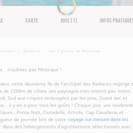
RE
CARTE
AVIS (1)
INFOS PRATIQUE
erranéen
Baléares
Les 5 phares de Minorque
... n'oubliez pas Minorque !
ur, cette deuxième île de l'archipel des Baléares regorge 
us de 220km de côtes, ses paysages n'en restent pas moins
nté, Sud aux criques ombragées par les pins, Ouest sec et
x... il y en a pour tous les goûts ! Chaque jour, vos randonn
ues : Punta Nati, Ciutadella, Artrutx, Cap Cavalleria et
ngueur de journée lors de votre
voyage sur mesure dans les
ir dans des hébergements d'agrotourisme sélectionnés avec