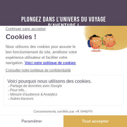
PLONGEZ DANS L’UNIVERS DU VOYAGE
D’AVENTURE !
Retrouvez chaque semaine nos actualités des
marques du groupe Altaï, coups de cœur,
reportages et inspirations pour vos prochains
voyages.
NEWSLETTER
JE M'INSCRIS
15 jours, à partir de
2 430 €
/ pers.
Demander un devis