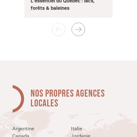
L'essentiel du Québec : lacs,
Décou
forêts & baleines
Toron
NOS PROPRES AGENCES
LOCALES
Argentine
Italie
Canada
Jordanie