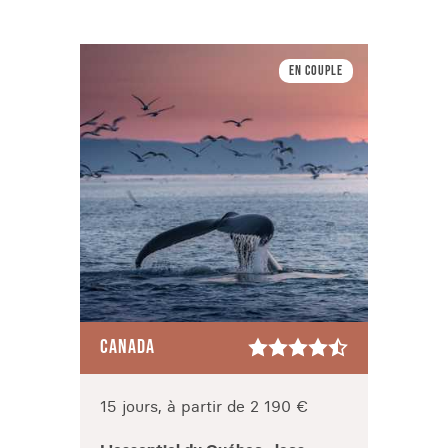
En couple
CANADA
CANA
15 jours, à partir de 2 190 €
16 jo