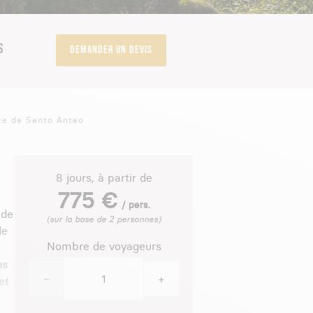
S
Demander un devis
nte de Santo Antao
8 jours, à partir de
775 €
/ pers.
 de
(sur la base de 2 personnes)
de
Nombre de voyageurs
ns
−
+
et