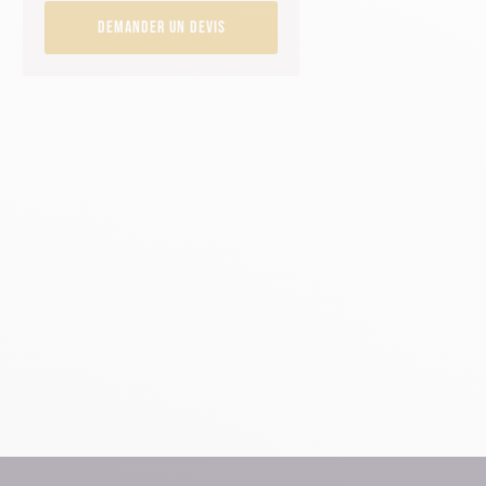
Demander un devis
r
r à
le
es