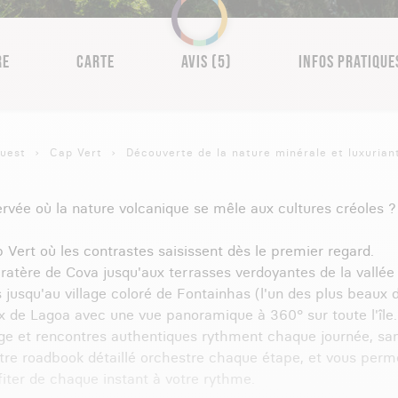
RE
CARTE
AVIS (5)
INFOS PRATIQUE
Ouest
Cap Vert
Découverte de la nature minérale et luxuria
ervée où la nature volcanique se mêle aux cultures créoles ?
 Vert où les contrastes saisissent dès le premier regard.
atère de Cova jusqu'aux terrasses verdoyantes de la vallée
es jusqu'au village coloré de Fontainhas (l'un des plus beaux 
aux de Lagoa avec une vue panoramique à 360° sur toute l'île.
age et rencontres authentiques rythment chaque journée, sa
otre roadbook détaillé orchestre chaque étape, et vous perm
fiter de chaque instant à votre rythme.