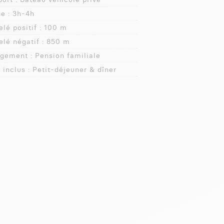
e :
3h-4h
lé positif :
100 m
lé négatif :
850 m
gement :
Pension familiale
 inclus :
Petit-déjeuner & dîner