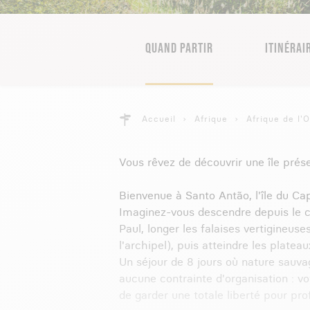
QUAND PARTIR
ITINÉRAI
Accueil
Afrique
Afrique de l'
Vous rêvez de découvrir une île prés
Bienvenue à Santo Antão, l'île du Cap
Imaginez-vous descendre depuis le cr
Paul, longer les falaises vertigineus
l'archipel), puis atteindre les plate
Un séjour de 8 jours où nature sauv
aucune contrainte d'organisation : v
de garder une totale liberté pour pro