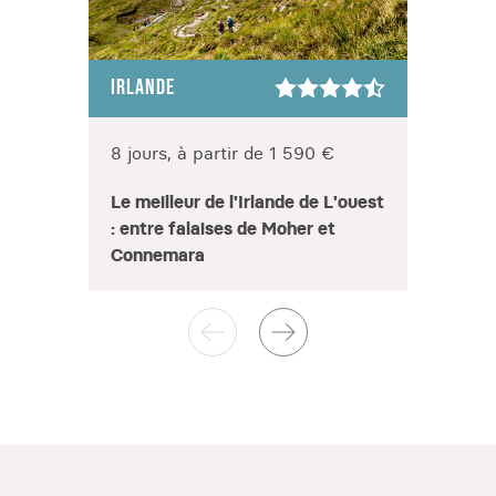
IRLANDE
IRLAN
8 jours, à partir de 1 590 €
8 jou
Le meilleur de l'Irlande de L'ouest
Irland
: entre falaises de Moher et
rand
Connemara