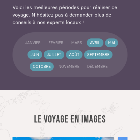
Connemara à la force de vos pédales !
Voici les meilleures périodes pour réaliser ce
voyage. N'hésitez pas à demander plus de
conseils à nos experts locaux !
JANVIER
FÉVRIER
MARS
AVRIL
MAI
JUIN
JUILLET
AOÛT
SEPTEMBRE
OCTOBRE
NOVEMBRE
DÉCEMBRE
LE VOYAGE EN IMAGES