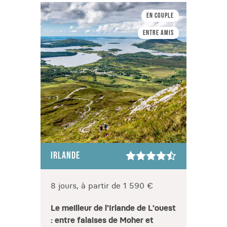
En couple
Entre amis
IRLANDE
IRLAN
8 jours, à partir de 1 590 €
8 jou
Le meilleur de l'Irlande de L'ouest
Roadt
: entre falaises de Moher et
irland