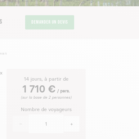
S
Demander un devis
twan
ux
14 jours, à partir de
1 710 €
/ pers.
(sur la base de 2 personnes)
Nombre de voyageurs
−
+