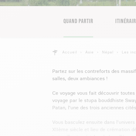
QUAND PARTIR
ITINÉRAI
Accueil
Asie
Népal
Les in
Partez sur les contreforts des massi
salles, deux ambiances !
Ce voyage vous fait découvrir toutes
voyage par le stupa bouddhiste Sway
Patan, l'une des trois anciennes cité
Vous basculez ensuite dans l'univers
XIIème siècle et lieu de crémation dé