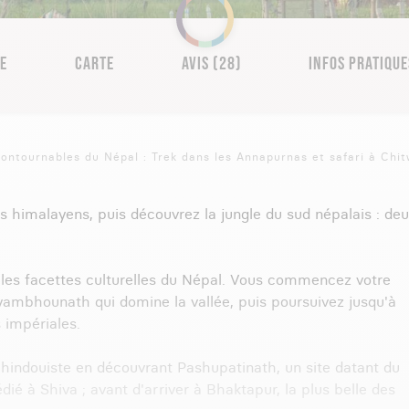
RE
CARTE
AVIS (28)
INFOS PRATIQUE
contournables du Népal : Trek dans les Annapurnas et safari à Chi
fs himalayens, puis découvrez la jungle du sud népalais : de
 les facettes culturelles du Népal. Vous commencez votre
ambhounath qui domine la vallée, puis poursuivez jusqu'à
s impériales.
 hindouiste en découvrant Pashupatinath, un site datant du
dié à Shiva ; avant d'arriver à Bhaktapur, la plus belle des