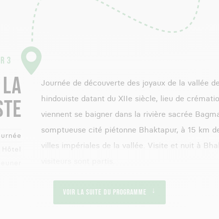
R 3
 LA
Journée de découverte des joyaux de la vallée d
hindouiste datant du XIIe siècle, lieu de crémati
STE
viennent se baigner dans la rivière sacrée Bagma
somptueuse cité piétonne Bhaktapur, à 15 km de 
ournée
villes impériales de la vallée. Visite et nuit à B
Hôtel
visiteurs sont partis.
jeuner
Voir la suite du programme