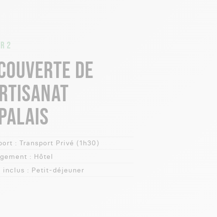
R 2
COUVERTE DE
ARTISANAT
PALAIS
ort :
Transport Privé (1h30)
gement :
Hôtel
 inclus :
Petit-déjeuner