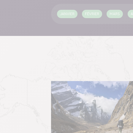
JANVIER
FÉVRIER
MARS
A