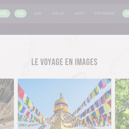
VRIL
MAI
JUIN
JUILLET
AOÛT
SEPTEMBRE
O
LE VOYAGE EN IMAGES