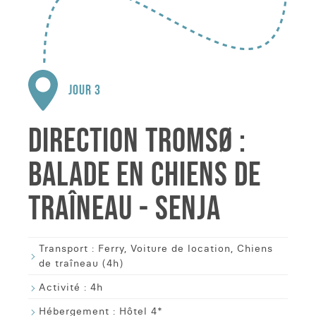
JOUR 3
DIRECTION TROMSØ :
BALADE EN CHIENS DE
TRAÎNEAU - SENJA
Transport :
Ferry, Voiture de location, Chiens
de traîneau (4h)
Activité :
4h
Hébergement :
Hôtel 4*