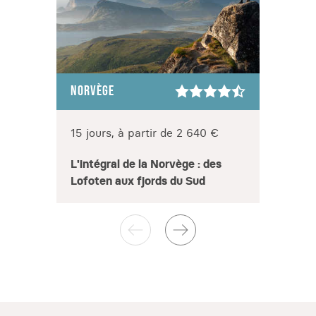
NORVÈGE
NORV
15 jours, à partir de 2 640 €
7 jou
L'intégral de la Norvège : des
Troms
Lofoten aux fjords du Sud
hiver