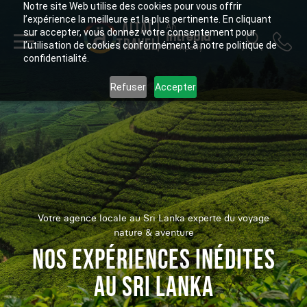
Notre site Web utilise des cookies pour vous offrir
l’expérience la meilleure et la plus pertinente. En cliquant
ALTAÏ
An
sur accepter, vous donnez votre consentement pour
Intrepid
TRAVEL
l’utilisation de cookies conformément à notre politique de
Company
confidentialité.
Refuser
Accepter
Votre agence locale au Sri Lanka experte du voyage
nature & aventure
NOS EXPÉRIENCES INÉDITES
AU SRI LANKA