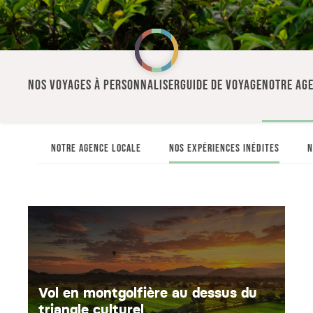
NOS VOYAGES À PERSONNALISER
GUIDE DE VOYAGE
NOTRE AGE
NOTRE AGENCE LOCALE
NOS EXPÉRIENCES INÉDITES
N
Vol en montgolfière au dessus du
triangle culturel