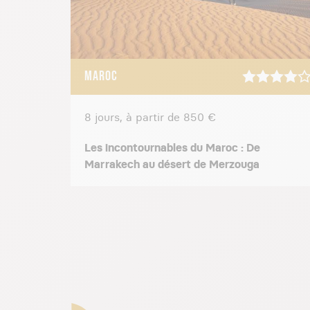
Bien que les ponts et les vacances sc
malgré tout hors saison. Et la différe
moins dense qui permet d’être plus dé
MAROC
8 jours, à partir de 850 €
Les incontournables du Maroc : De
Marrakech au désert de Merzouga