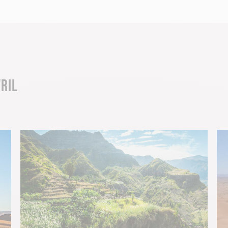
.
É
ns, le soleil commence déjà à pointer sérieusement le bout d
use. Arrivé sur place, vous profitez du soleil avant tout le 
RIL
mais sans souffrir de la chaleur estivale qui peut parfois dev
E EN AVRIL
s d'avril est propice pour une aventure en famille. Laissez
 rendez-vous en terres étrangères. Profitez de cette parenth
ivités et détente avec vos enfants.
 LE SOLEIL