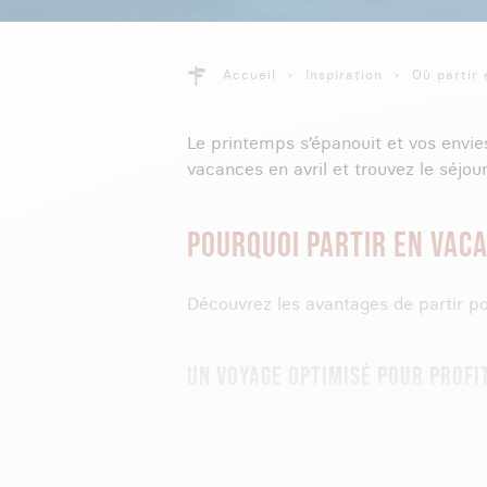
Accueil
Inspiration
Où partir 
Le printemps s’épanouit et vos envi
vacances en avril et trouvez le séjour
POURQUOI PARTIR EN VACA
Découvrez les avantages de partir po
UN VOYAGE OPTIMISÉ POUR PROFI
Vous l’attendiez peut-être et la voilà 
votre lundi de Pâques se transforme 
nombre de congés à poser auprès de vo