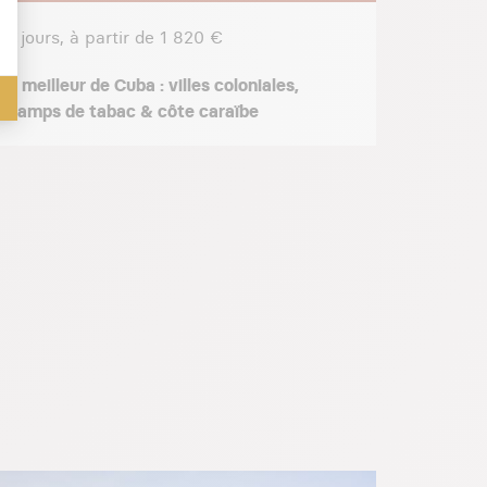
14 jours, à partir de 1 820 €
21 jours
Le meilleur de Cuba : villes coloniales,
L'intégr
champs de tabac & côte caraïbe
Est