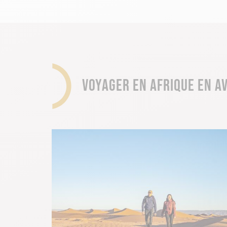
vaut ne pas trop tarder pour réserver
UNE MÉTÉO AGRÉABLE AVANT L’ÉT
Dans un certain nombre de destinatio
lorsque l’on a besoin de faire une pa
VOYAGER EN AFRIQUE EN AV
vous lancer dans une belle aventure, 
bénef !
L'OCCASION DE PARTIR EN FAMILL
Grâce aux vacances de Pâques, le moi
toute votre petite tribu ; vous avez
nouveaux souvenirs uniques entre act
DES VACANCES HORS SAISON SOUS