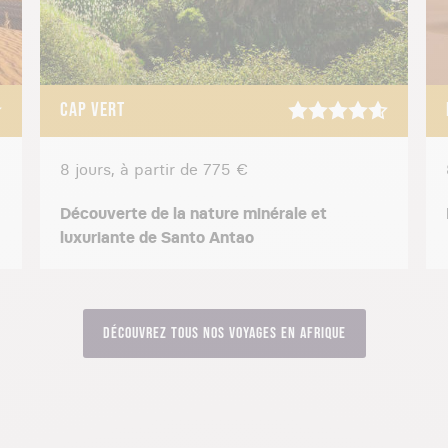
olaires poussent de nombreux voyageurs à faire leur valise a
nce se ressent bien une fois arrivé sur place dans une destina
tendu, de flâner sans se presser et de s’assurer des visites 
CAP VERT
8 jours, à partir de 775 €
Découverte de la nature minérale et
luxuriante de Santo Antao
Découvrez tous nos voyages en Afrique