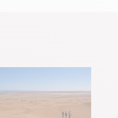
e son nez et ça, c’est parfait
monde pour explorer, vous détendre ou
enir étouffante. En bref, c’est tout
 parler vous envies d'évasion avec
èse dans un autre pays pour créer de