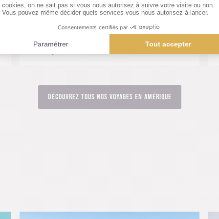
15 jours, à partir de 2 340 €
Les incontournables du Pérou : Désert,
hauts plateaux andins et Amazonie
Découvrez tous nos voyages en Amérique