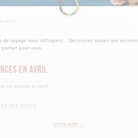
en avril
es de voyage vous rattrapent… Découvrez toutes nos recomm
 parfait pour vous.
NCES EN AVRIL
ur un voyage en avril.
TER DES PONTS
qui arrive ; la période des ponts. Un lundi par ci, un jeudi pa
Lire la suite
en deux semaines de vacances. C’est l’occasion de partir en
tre entreprise. Mais attention ! Vous n’êtes pas seul.e à av