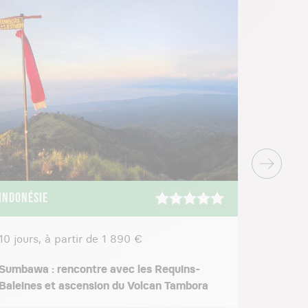
INDONÉSIE
JAPON
16 jours
10 jours, à partir de 1 890 €
Le cœur 
Sumbawa : rencontre avec les Requins-
les chem
Baleines et ascension du Volcan Tambora