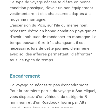
Ce type de voyage nécessite d'être en bonne
marche et un peu plus long
condition physique, d’avoir un bon équipement
qu'annoncé ... Rondo à Faial.
vestimentaire et des chaussures adaptés à la
Capelhinos à faire plutôt en sens
moyenne montagne.
inverse ( ce que nous avons fait ! )
L'ascension du Pico, sur l'île du même nom,
sinon la première partie serait peu
nécessite d'être en bonne condition physique et
intéressante alors qu' en sens inverse
d'avoir l'habitude de randonner en montagne. Le
on fait les montées sur le début et sur
temps pouvant être très changeant, il est
la fin on profite du paysage en
nécessaire, lors de cette journée, d'emmener
descendant. .. il faut être adaptable et
avec soi des affaires permettant "d'affronter"
savoir « lire « une carte mais c est
tous les types de temps.
tout et vraiment c est un très beau
voyage… mouillées l avant dernier jour
seulement sur la caldeira de Faial et
Encadrement
on a même eu le temps de caler une
Ce voyage ne nécessite pas d'encadrement.
sortie baleines le mercredi matin
Pour la première partie du voyage à Sao Miguel,
avant de reprendre l avion enfin de
vous disposez d'un véhicule de catégorie B
après midi !
minimum et d'un Roadbook fourni par Altaï
Marie-Pierre