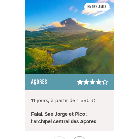
Entre amis
AÇORES
AÇOR
11 jours, à partir de 1 690 €
8 jou
Faial, Sao Jorge et Pico :
Les A
l'archipel central des Açores
battu