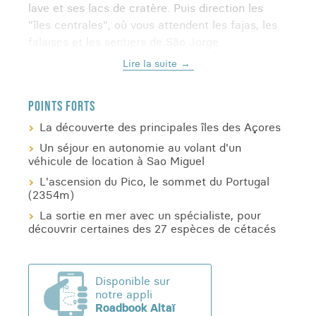
lave et ses lacs de cratère. Puis direction les
"îles centrales", où vous attendent les fajas, les
falaises et les sentiers de São Jorge.
Lire la suite
Votre circuit continue sur l'île de Pico, où vous
gravirez le point culminant du même nom. Ne
POINTS FORTS
manquez pas l'excursion d'observation des
baleines, parfaite pour fasciner vos enfants,
La découverte des principales îles des Açores
amoureux de faune aquatique. Enfin, vous
Un séjour en autonomie au volant d'un
terminerez votre voyage dans l'archipel des
véhicule de location à Sao Miguel
Açores sur Faial, où les paysages lunaires de
L'ascension du Pico, le sommet du Portugal
Capelinhos contrastent avec la verdure qui vous
(2354m)
a accompagné jusqu'ici.
La sortie en mer avec un spécialiste, pour
découvrir certaines des 27 espèces de cétacés
Entre escapades naturelles dans les vallées
remplies de charme et activités sur les plages
qui bordent l'archipel. Partez pour une aventure
Disponible sur
notre appli
adaptée à toute votre petite tribu, parfaite pour
Roadbook Altaï
découvrir le meilleur des Açores
!