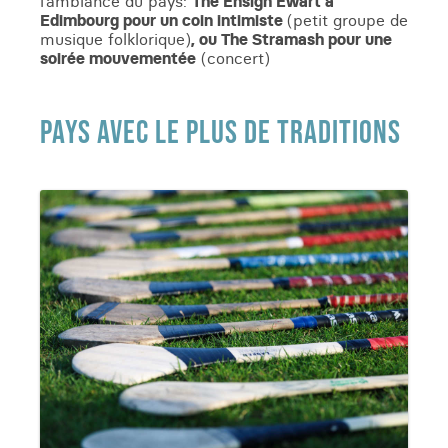
l’ambiance du pays:
The Ensign Ewart à
Edimbourg pour un coin intimiste
(petit groupe de
musique folklorique)
, ou The Stramash pour une
soirée mouvementée
(concert)
PAYS AVEC LE PLUS DE TRADITIONS