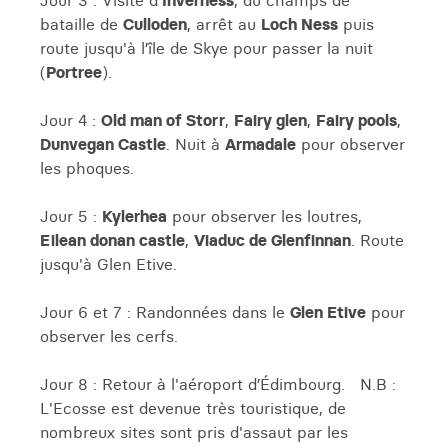
Jour 3 : Visite d'
Inverness
, du champs de
bataille de
Culloden
, arrêt au
Loch Ness
puis
route jusqu'à l’île de Skye pour passer la nuit
(
Portree
).
Jour 4 :
Old man of Storr
,
Fairy glen
,
Fairy pools
,
Dunvegan Castle
. Nuit à
Armadale
pour observer
les phoques.
Jour 5 :
Kylerhea
pour observer les loutres,
Eilean donan castle
,
Viaduc de Glenfinnan
. Route
jusqu'à Glen Etive.
Jour 6 et 7 : Randonnées dans le
Glen Etive
pour
observer les cerfs.
Jour 8 : Retour à l'aéroport d’Édimbourg. N.B :
L'Ecosse est devenue très touristique, de
nombreux sites sont pris d'assaut par les