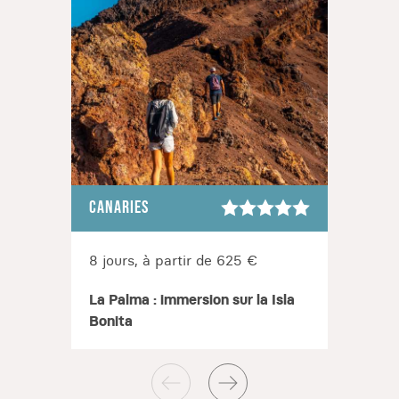
CANARIES
CANAR
8 jours, à partir de 625 €
15 jo
La Palma : immersion sur la Isla
Le me
Bonita
Tener