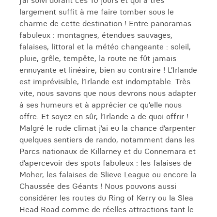
j’ai suivi durant ces 10 jours et qui a très
largement suffit à me faire tomber sous le
charme de cette destination ! Entre panoramas
fabuleux : montagnes, étendues sauvages,
falaises, littoral et la météo changeante : soleil,
pluie, grêle, tempête, la route ne fût jamais
ennuyante et linéaire, bien au contraire ! L’Irlande
est imprévisible, l’Irlande est indomptable. Très
vite, nous savons que nous devrons nous adapter
à ses humeurs et à apprécier ce qu’elle nous
offre. Et soyez en sûr, l’Irlande a de quoi offrir !
Malgré le rude climat j’ai eu la chance d’arpenter
quelques sentiers de rando, notamment dans les
Parcs nationaux de Killarney et du Connemara et
d’apercevoir des spots fabuleux : les falaises de
Moher, les falaises de Slieve League ou encore la
Chaussée des Géants ! Nous pouvons aussi
considérer les routes du Ring of Kerry ou la Slea
Head Road comme de réelles attractions tant le