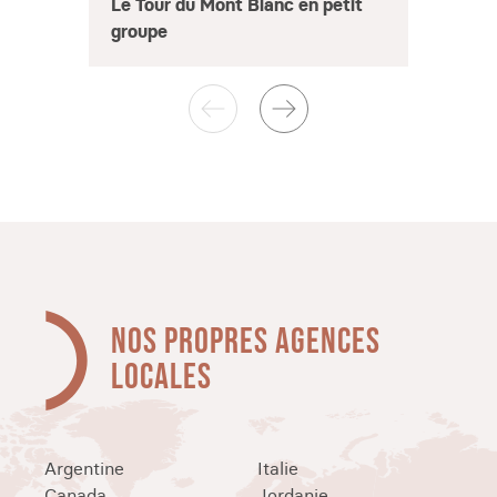
Direct
Le Tour du Mont Blanc en petit
l'Alp
groupe
NOS PROPRES AGENCES
LOCALES
Argentine
Italie
Canada
Jordanie