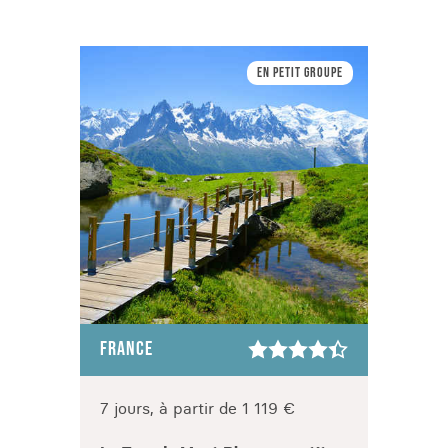
En petit Groupe
FRANCE
FRAN
3 jou
7 jours, à partir de 1 119 €