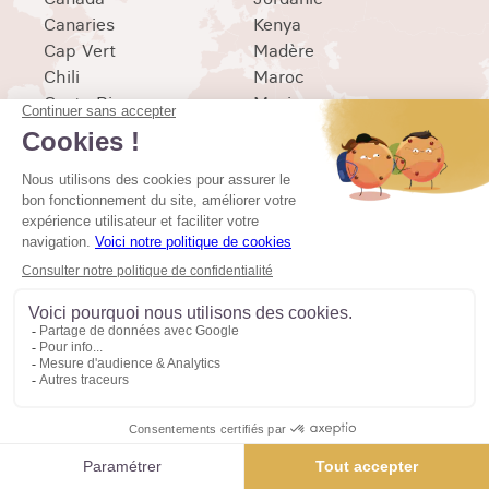
Canaries
Kenya
Cap Vert
Madère
Chili
Maroc
Costa Rica
Mexique
Cuba
Népal
Ecosse
Norvège
Egypte
Oman
Espagne
Patagonie
Finlande
Pérou
Grèce
Portugal
Inde
Sicile
Indonésie
Sri Lanka
Irlande
Tanzanie
Islande
Vietnam