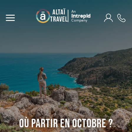
ALTAÏ
An
Intrepid
TRAVEL
Company
OÙ PARTIR EN OCTOBRE ?