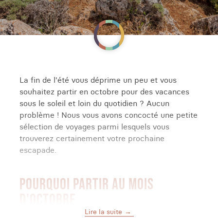
La fin de l'été vous déprime un peu et vous
souhaitez partir en octobre pour des vacances
sous le soleil et loin du quotidien ? Aucun
problème ! Nous vous avons concocté une petite
sélection de voyages parmi lesquels vous
trouverez certainement votre prochaine
escapade.
POURQUOI PARTIR AU MOIS
D'OCTOBRE
Lire la suite
Entre les températures qui baissent et l'euphorie