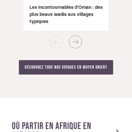
Les incontournables d'Oman : des
Les i
plus beaux wadis aux villages
Caire
typiques
par le
Découvrez tous nos voyages en Moyen Orient
OÙ PARTIR EN AFRIQUE EN