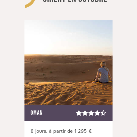
OMAN
EGYP
8 jours, à partir de 1 295 €
11 jo