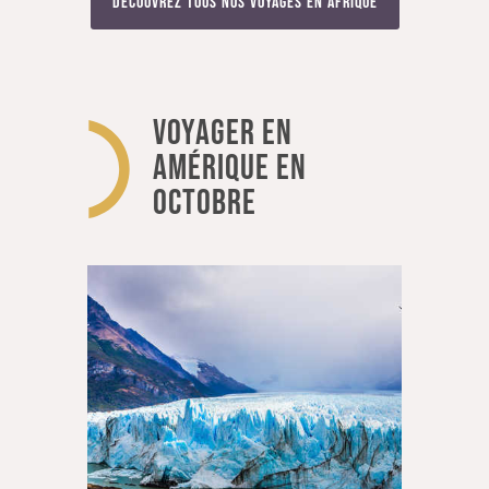
Découvrez tous nos voyages en Afrique
DES TARIFS PLUS AVANTAGEUX
Partir pour un voyage hors saison, c'est
bénéficier de prix avantageux et d'un large choix
d'offres sur un grand nombre de destinations et
VOYAGER EN
de circuits. Alors, même si quand on aime, on ne
AMÉRIQUE EN
compte pas, créer un voyage de qualité à un
OCTOBRE
tarif moins élevé reste avantageux !
OÙ PARTIR EN VACANCES EN
OCTOBRE
Vous avez envie d'évasion mais vous ne savez
pas où partir au mois d'octobre ? Pas de
panique, de nombreuses possibilités s'offrent à
vous partout dans le monde !
Des amateurs plages aux férus d' activités