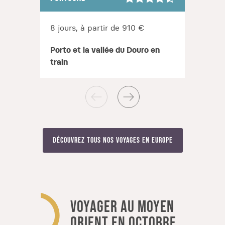
8 jours, à partir de 910 €
8 jou
Porto et la vallée du Douro en
Crète
train
baign
Découvrez tous nos voyages en Europe
VOYAGER AU MOYEN
ORIENT EN OCTOBRE