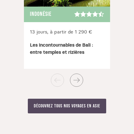
INDONÉSIE
INDON
13 jours, à partir de 1 290 €
13 jo
Les incontournables de Bali :
Sumat
entre temples et rizières
main
Découvrez tous nos voyages en Asie